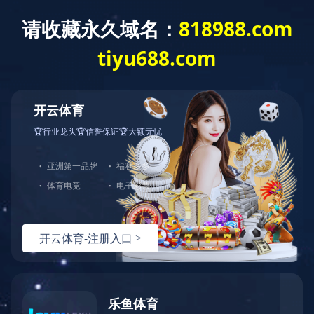
开云体育
欢迎光临开云体育-开云(中国)一站式服务官方网站 官网！
开
云
式
开云体育-开云(中国)一站式服务官方网站 资讯
行业新闻