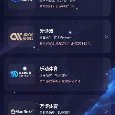
上一条：
2018开云体育-开云(中国)一站式服务官方网站 开工大吉
下一条：
天汇一期（01）项目住宅及配套公建智能化启动