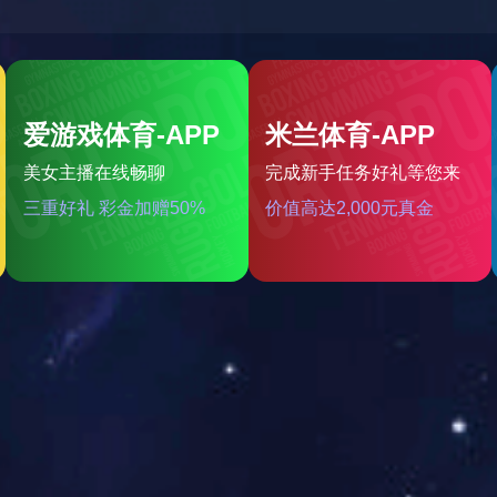
2018-05-16
合正地产的各位领
2018年5月9日，合正地
促进未来的合作。
查看详情