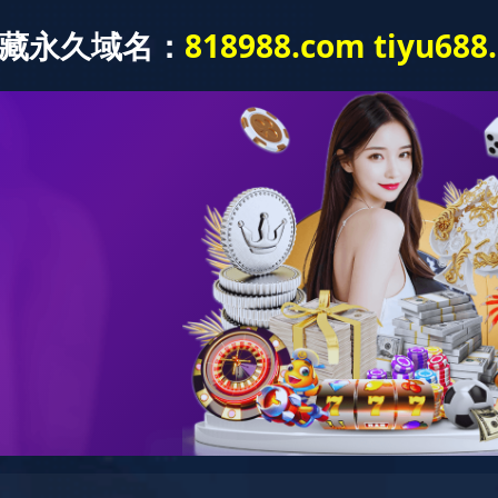
开云体育-开
方案展示
业务范围
开云体
云(中国)一站
云(中国
式服务官方网
式服务
站
站 
业新闻