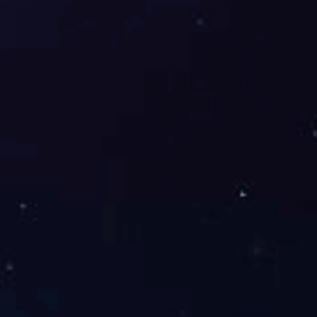
-开云(中国)一站式服务官方网站
与长春路交汇处，周边具备了公交、地铁、教育
乐、购物、餐饮、运动健身等。开云体育-开云(中
承包了天汇城的智能化系统，包括视频监控系统、门
算机网络系统等多项智能化项目……