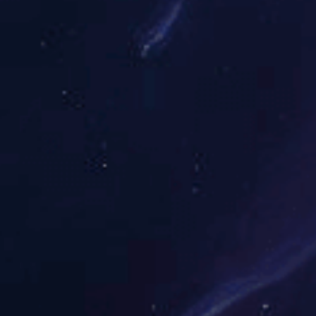
2018-04-26
壹方中心活动舞台搭建
4月21日-6月1日，“壹方未来星”首届少儿才艺
选、初赛、复赛、决赛4个阶段，吸引无数选手的
峥明星见面会在壹方城举行，吸引无数粉丝的围
查看详情