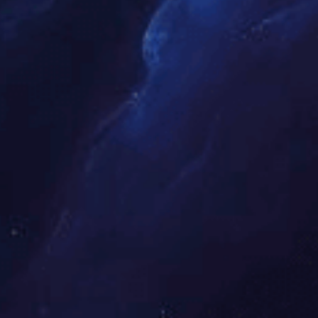
中国)一站式服务官
，就是都市茗荟花园。根据了
市宝安区甲岸路与新湖路交
汇处,靠近1号线新安地铁