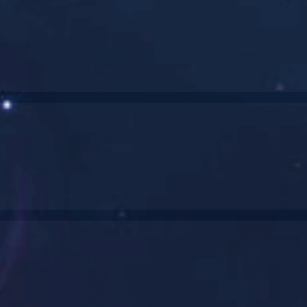
赛总决赛，开云体
站 承包赛程舞台的
乐精品音乐会在壹方城1层举行，
0，壹方未来星首届少儿才艺大
荣誉。开云体育-开云(中