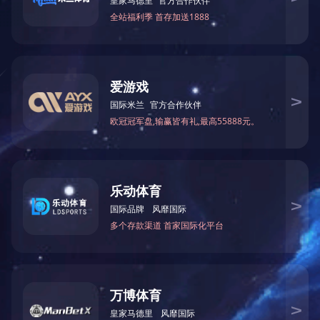
壹方城-地下车库系统工程
壹方城-地下
天汇城智能化工程
天汇城智